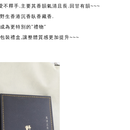
不釋手.主要其香韻氣清且長.回甘有韻~~~
野生香港沉香臥香藏香.
成為更特別的"禮物"
包裝禮盒,讓整體質感更加提升~~~