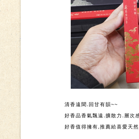
清香遠聞.回甘有韻~~
好香品香氣飄遠.擴散力.層次
好香值得擁有,推薦給喜愛天然