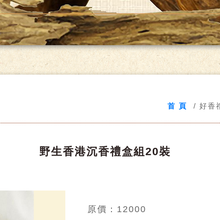
首 頁
好香
野生香港沉香禮盒組20裝
原價：12000