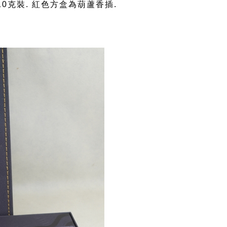
0克裝. 紅色方盒為葫蘆香插.