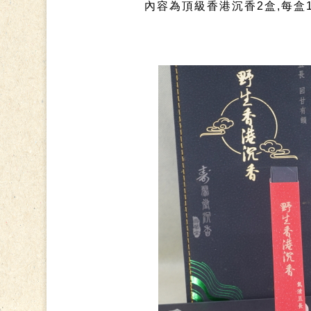
內容為頂級香港沉香2盒,每盒1