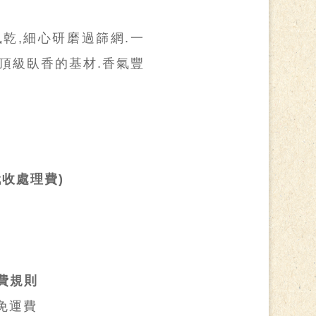
乾,細心研磨過篩網.一
頂級臥香的基材.香氣豐
收處理費)
費規則
 免運費