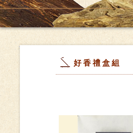
好香禮盒組