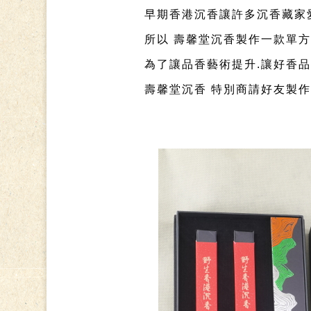
早期香港沉香讓許多沉香藏家愛
所以 壽馨堂沉香製作一款單方
為了讓品香藝術提升.讓好香品
壽馨堂沉香 特別商請好友製作