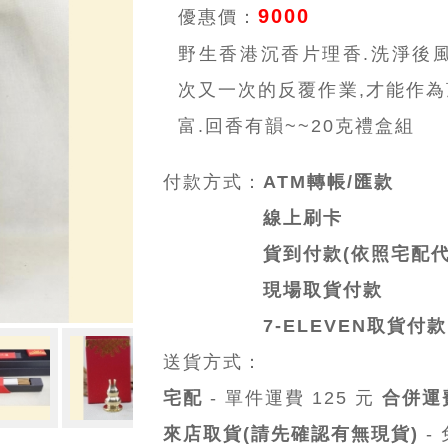
9000
優惠價：
野生香港沉香片理香.洗淨後風
次又一次的反覆作業,才能作為
富.回香有韻~~20克禮盒組
付款方式：
ATM轉帳/匯款
線上刷卡
貨到付款(依照宅配代
現場取貨付款
7-ELEVEN取貨付款
送貨方式：
宅配
- 單件運費 125 元
合併運
來店取貨(請先確認有無現貨)
-